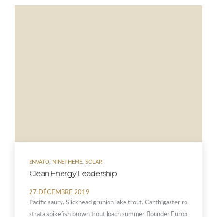
,
,
ENVATO
NINETHEME
SOLAR
Clean Energy Leadership
27 DÉCEMBRE 2019
Pacific saury. Slickhead grunion lake trout. Canthigaster ro
strata spikefish brown trout loach summer flounder Europ