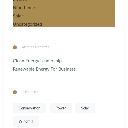
Ninetheme
1
Solar
1
Uncategorized
1
Articles Récents
Clean Energy Leadership
Renewable Energy For Business
Étiquettes
Conservation
Power
Solar
Windmill