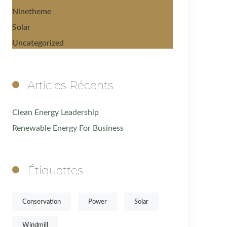
Ninetheme
1
Solar
1
Uncategorized
1
Articles Récents
Clean Energy Leadership
Renewable Energy For Business
Étiquettes
Conservation
Power
Solar
Windmill