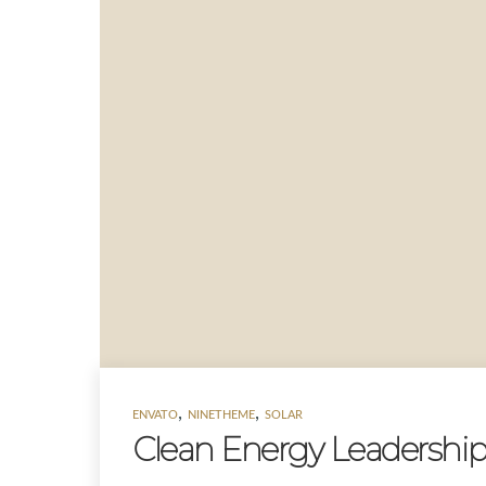
,
,
ENVATO
NINETHEME
SOLAR
Clean Energy Leadershi