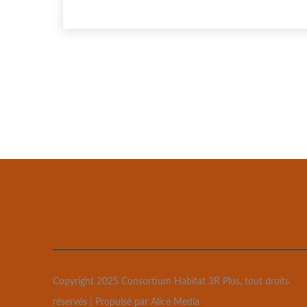
Copyright 2025 Consortium Habitat 3R Plus, tout droits
réservés | Propulsé par Alice Media