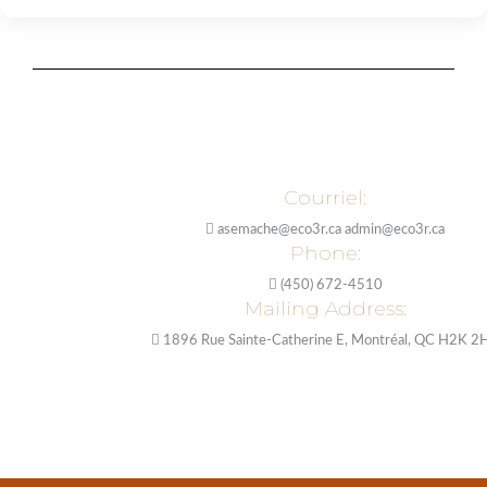
Courriel:
asemache@eco3r.ca admin@eco3r.ca
Phone:
(450) 672-4510
Mailing Address:
1896 Rue Sainte-Catherine E, Montréal, QC H2K 2